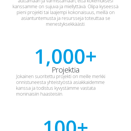
auttamaan ja varmistamaan, että kokemuksesi
kanssamme on sujuva ja miellyttävä. Olipa kyseessä
pieni projekti tai laajempi kokonaisuus, meillä on
asiantuntemusta ja resursseja toteuttaa se
menestyksekkäästi.
1,000
+
Projektia
Jokainen suoritettu projekti on meille merkki
onnistuneesta yhteistyöstä asiakkaidemme
kanssa ja todistus kyvystämme vastata
moninaisiin haasteisiin.
100
+