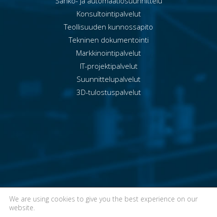
Sähkö- ja automaatiosuunnittelu
Konsultointipalvelut
Teollisuuden kunnossapito
Tekninen dokumentointi
Markkinointipalvelut
IT-projektipalvelut
Suunnittelupalvelut
3D-tulostuspalvelut
We are using cookies to give you the best experience on our
Suomi
English
website.