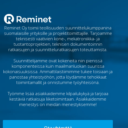
Reminet Oy toimii teollisuuden suunnittelukumppanina
suomalaisille yrityksille ja projektitoimittajille. Tarjoamme
teknisesti vaativien kone-, mekatroniikka- ja
tuotantoprojektien, teknisen dokumentoinnin
ratkaisujen ja suunnitteluratkaisujen toteuttamista.
Suunnittelijamme ovat kokeneita niin pienissä
komponenteissa kuin maailmanluokan suurissa
kokonaisuuksissa. Ammattilaistiimimme tukee toisiaan ja
panostaa yhteistyöhön, jotta löydämme tehokkaat
toimintamallit ja onnistumme työyhteisönä.
Työmme lisää asiakkaidemme kilpailukykyä ja tarjoaa
kestäviä ratkaisuja liiketoimintaan. Asiakkaidemme
menestys on meidän menestyksemme!
Ota yhteyttä