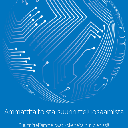
Ammattitaitoista suunnitteluosaamista
Suunnittelijamme ovat kokeneita niin pienissä