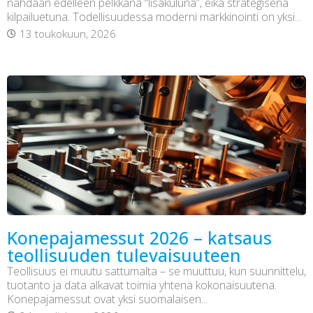
nähdään edelleen pelkkänä “lisäkuluna”, eikä strategisena
kilpailuetuna. Todellisuudessa moderni markkinointi on yksi...
13 toukokuun, 2026
Konepajamessut 2026 – katsaus
teollisuuden tulevaisuuteen
Teollisuus ei muutu sattumalta – se muuttuu, kun suunnittelu,
tuotanto ja data alkavat toimia yhtenä kokonaisuutena.
Konepajamessut ovat yksi suomalaisen...