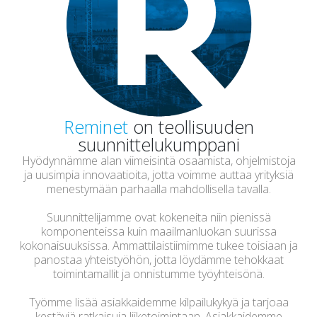
Reminet
on teollisuuden
suunnittelukumppani
Hyödynnämme alan viimeisintä osaamista, ohjelmistoja
ja uusimpia innovaatioita, jotta voimme auttaa yrityksiä
menestymään parhaalla mahdollisella tavalla.
Suunnittelijamme ovat kokeneita niin pienissä
komponenteissa kuin maailmanluokan suurissa
kokonaisuuksissa. Ammattilaistiimimme tukee toisiaan ja
panostaa yhteistyöhön, jotta löydämme tehokkaat
toimintamallit ja onnistumme työyhteisönä.
Työmme lisää asiakkaidemme kilpailukykyä ja tarjoaa
kestäviä ratkaisuja liiketoimintaan. Asiakkaidemme