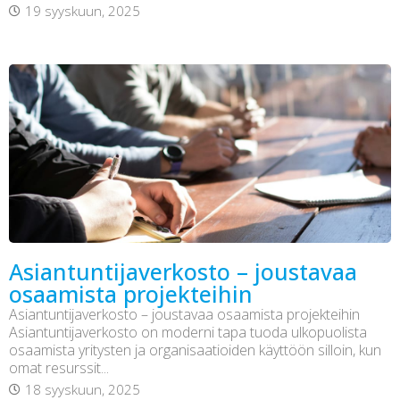
19 syyskuun, 2025
Asiantuntijaverkosto – joustavaa
osaamista projekteihin
Asiantuntijaverkosto – joustavaa osaamista projekteihin
Asiantuntijaverkosto on moderni tapa tuoda ulkopuolista
osaamista yritysten ja organisaatioiden käyttöön silloin, kun
omat resurssit...
18 syyskuun, 2025