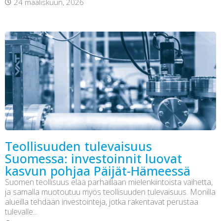
24 maaliskuun, 2026
Teollisuuden tulevaisuus
Suomessa: investoinnit luovat
kasvun pohjaa Päijät-Hämeessä
Suomen teollisuus elää parhaillaan mielenkiintoista vaihetta,
ja samalla muotoutuu myös teollisuuden tulevaisuus. Monilla
alueilla tehdään investointeja, jotka rakentavat perustaa
tulevalle...