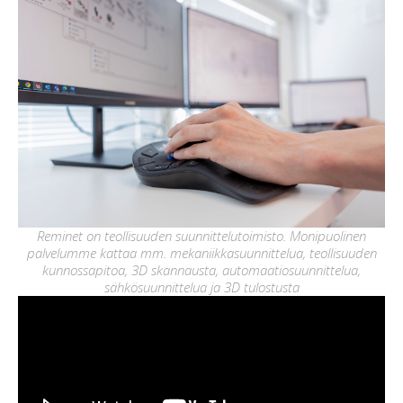
Reminet on teollisuuden suunnittelutoimisto. Monipuolinen
palvelumme kattaa mm. mekaniikkasuunnittelua, teollisuuden
kunnossapitoa, 3D skannausta, automaatiosuunnittelua,
sähkösuunnittelua ja 3D tulostusta