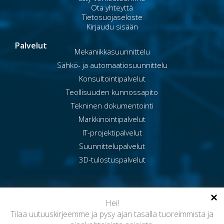
Ota yhteyttä
Tietosuojaseloste
Kirjaudu sisään
Palvelut
Mekaniikkasuunnittelu
Sähkö- ja automaatiosuunnittelu
Konsultointipalvelut
Teollisuuden kunnossapito
Tekninen dokumentointi
Markkinointipalvelut
IT-projektipalvelut
Suunnittelupalvelut
3D-tulostuspalvelut
Hei!
Tilaa uutuuskirjeemme ja pysy ajan tasalla tuoreimmista ja