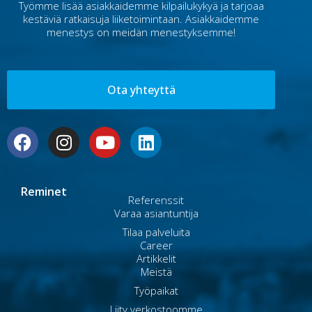
Työmme lisää asiakkaidemme kilpailukykyä ja tarjoaa
kestäviä ratkaisuja liiketoimintaan. Asiakkaidemme
menestys on meidän menestyksemme!
Ota yhteyttä
Reminet
Referenssit
Varaa asiantuntija
Tilaa palveluita
Career
Artikkelit
Meistä
Työpaikat
Liity verkostoomme