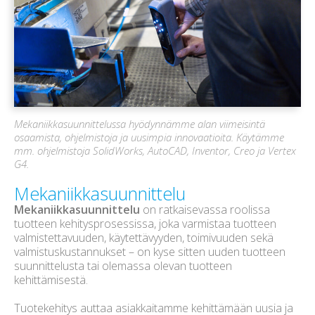
Mekaniikkasuunnittelussa hyödynnämme alan viimeisintä
osaamista, ohjelmistoja ja uusimpia innovaatioita. Käytämme
mm. ohjelmistoja SolidWorks, AutoCAD, Inventor, Creo ja Vertex
G4.
Mekaniikkasuunnittelu
Mekaniikkasuunnittelu
on ratkaisevassa roolissa
tuotteen kehitysprosessissa, joka varmistaa tuotteen
valmistettavuuden, käytettävyyden, toimivuuden sekä
valmistuskustannukset – on kyse sitten uuden tuotteen
suunnittelusta tai olemassa olevan tuotteen
kehittämisestä.
Tuotekehitys auttaa asiakkaitamme kehittämään uusia ja