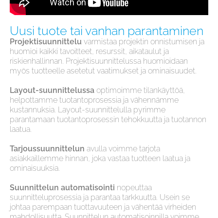
Uusi tuote tai vanhan parantaminen
Projektisuunnittelu
varmistaa projektin onnistumisen ja
huomioi kaikki tavoitteet, resurssit, aikataulut ja
riskienhallinnan. Projektisuunnittelussa huomioidaan
myös tuotteelle asetetut vaatimukset ja ominaisuudet.
Layout-suunnittelussa
optimoimme tilankäyttöä,
helpottamme tuotantoprosessia ja vähennämme
kustannuksia. Layout-suunnittelulla pyrimme
parantamaan tuotantoprosessin tehokkuutta ja tuotannon
laatua.
Tarjoussuunnittelun
avulla voimme tarjota
asiakkaillemme hinnan, joka vastaa tuotteen laatua ja
ominaisuuksia.
Suunnittelun automatisointi
nopeuttaa
suunnitteluprosessia ja parantaa tarkkuutta. Usein se
johtaa parempaan tuottavuuteen ja vähentää virheiden
mahdollisuutta. Suunnittelun automatisoinnilla voimme