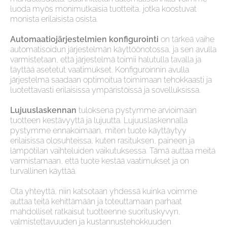
luoda myös monimutkaisia tuotteita, jotka koostuvat
monista erilaisista osista.
Automaatiojärjestelmien konfigurointi
on tärkeä vaihe
automatisoidun järjestelmän käyttöönotossa, ja sen avulla
varmistetaan, että järjestelmä toimii halutulla tavalla ja
täyttää asetetut vaatimukset. Konfiguroinnin avulla
järjestelmä saadaan optimoitua toimimaan tehokkaasti ja
luotettavasti erilaisissa ympäristöissä ja sovelluksissa.
Lujuuslaskennan
tuloksena pystymme arvioimaan
tuotteen kestävyyttä ja lujuutta. Lujuuslaskennalla
pystymme ennakoimaan, miten tuote käyttäytyy
erilaisissa olosuhteissa, kuten rasituksen, paineen ja
lämpötilan vaihteluiden vaikutuksessa. Tämä auttaa meitä
varmistamaan, että tuote kestää vaatimukset ja on
turvallinen käyttää.
Ota yhteyttä, niin katsotaan yhdessä kuinka voimme
auttaa teitä kehittämään ja toteuttamaan parhaat
mahdolliset ratkaisut tuotteenne suorituskyvyn,
valmistettavuuden ja kustannustehokkuuden