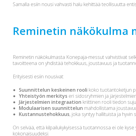
Samalla esiin nousi vahvasti halu kehittää teollisuutta enti
Reminetin näkökulma 
Reminetin näkökulmasta Konepaja-messut vahvistivat selke
tavoitteena on yhdistää tehokkuus, joustavuus ja tuotan
Erityisesti esiin nousivat:
Suunnittelun keskeinen rooli
koko tuotantoketjun 
Yhteistyön merkitys
eri sidosryhmien ja järjestelmien 
Järjestelmien integraation
kriittinen rooli tiedon su
Modulaarisen suunnittelun
mahdollistama joustavuu
Kustannustehokkuus
, joka syntyy hallituista ja hyvi
On selvää, että kilpailukykyisessä tuotannossa ei ole kyse yk
kokonaisuudeksi.