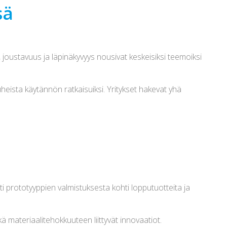
sä
joustavuus ja läpinäkyvyys nousivat keskeisiksi teemoiksi
eista käytännön ratkaisuiksi. Yritykset hakevat yhä
ti prototyyppien valmistuksesta kohti lopputuotteita ja
ä materiaalitehokkuuteen liittyvät innovaatiot.