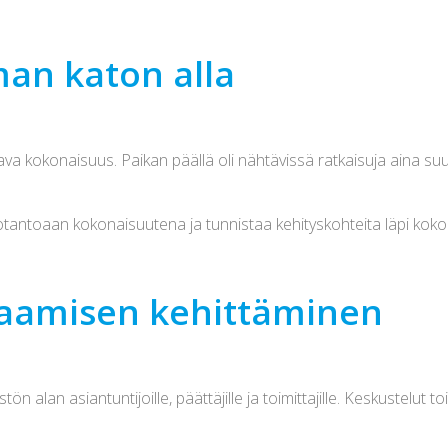
an katon alla
kokonaisuus. Paikan päällä oli nähtävissä ratkaisuja aina suunn
uotantoaan kokonaisuutena ja tunnistaa kehityskohteita läpi koko
saamisen kehittäminen
 alan asiantuntijoille, päättäjille ja toimittajille. Keskustelut