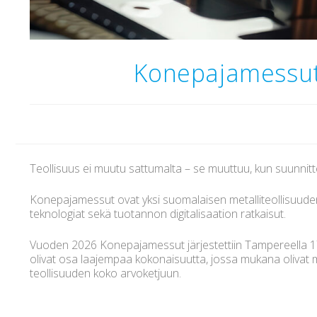
Konepajamessut 
Teollisuus ei muutu sattumalta – se muuttuu, kun suunnitt
Konepajamessut ovat yksi suomalaisen metalliteollisuude
teknologiat sekä tuotannon digitalisaation ratkaisut.
Vuoden 2026 Konepajamessut järjestettiin Tampereella 17.–1
olivat osa laajempaa kokonaisuutta, jossa mukana oliva
teollisuuden koko arvoketjuun.