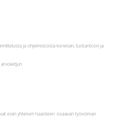
ittelusta ja ohjelmistoista koneisiin, tuotantoon ja
 arvoketjun.
 toivat esiin yhteisen haasteen: osaavan työvoiman