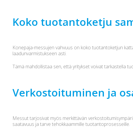
Koko tuotantoketju sam
Konepaja-messujen vahvuus on koko tuotantoketjun kattava 
laadunvarmistukseen asti.
Tämä mahdollistaa sen, että yritykset voivat tarkastella t
Verkostoituminen ja o
Messut tarjosivat myös merkittävän verkostoitumisympäristön
saatavuus ja tarve tehokkaammille tuotantoprosesseille.