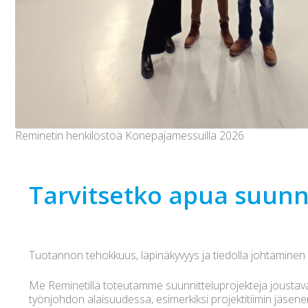
Reminetin henkilöstöä Konepajamessuilla 2026
Tarvitsetko apua suunn
Tuotannon tehokkuus, läpinäkyvyys ja tiedolla johtaminen ei
Me Reminetillä toteutamme suunnitteluprojekteja joustav
työnjohdon alaisuudessa, esimerkiksi projektitiimin jäsene