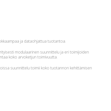
ehokkaampaa ja dataohjattua tuotantoa.
ityisesti modulaarinen suunnittelu ja eri toimijoiden
antaa koko arvoketjun toimivuutta.
 joissa suunnittelu toimii koko tuotannon kehittämisen