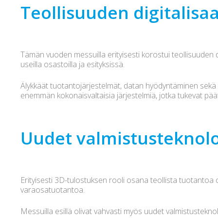
Teollisuuden digitalisa
Tämän vuoden messuilla erityisesti korostui teollisuuden d
useilla osastoilla ja esityksissä.
Älykkäät tuotantojärjestelmät, datan hyödyntäminen sekä t
enemmän kokonaisvaltaisia järjestelmiä, jotka tukevat pä
Uudet valmistusteknolo
Erityisesti 3D-tulostuksen rooli osana teollista tuotantoa
varaosatuotantoa.
Messuilla esillä olivat vahvasti myös uudet valmistusteknol