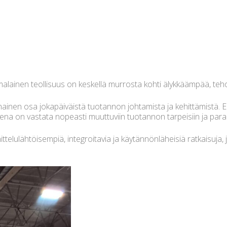
omalainen teollisuus on keskellä murrosta kohti älykkäämpää, t
nnainen osa jokapäiväistä tuotannon johtamista ja kehittämistä. Er
teena on vastata nopeasti muuttuviin tuotannon tarpeisiin ja par
ittelulähtöisempiä, integroitavia ja käytännönläheisiä ratkaisuja,