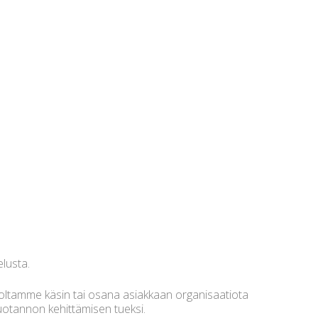
elusta.
oltamme käsin tai osana asiakkaan organisaatiota
tuotannon kehittämisen tueksi.