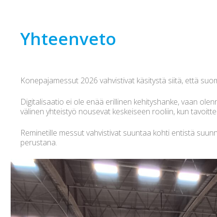
Yhteenveto
Konepajamessut 2026 vahvistivat käsitystä siitä, että su
Digitalisaatio ei ole enää erillinen kehityshanke, vaan ole
välinen yhteistyö nousevat keskeiseen rooliin, kun tavoit
Reminetille messut vahvistivat suuntaa kohti entistä suunn
perustana.