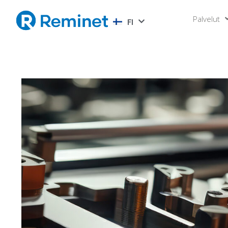
Palvelut
FI
EN