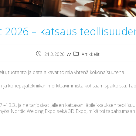
2026 – katsaus teollisuude
24.3.2026
Artikkelit
elu, tuotanto ja data alkavat toimia yhtenä kokonaisuutena.
n ja konepajatekniikan merkittävimmistä kohtaamispaikoista. Ta
9.3., ja ne tarjosivat jälleen kattavan läpileikkauksen teollisu
t myös Nordic Welding Expo sekä 3D Expo, mikä toi tapahtumaa