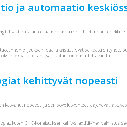
atio ja automaatio keskiös
igitalisaation ja automaation vahva rooli. Tuotannon tehokkuus, 
uotannon ohjauksen reaaliaikaisuus ovat selkeästi siirtyneet puh
ätöksentekoa ja parantavat tuotannon ennustettavuutta.
giat kehittyvät nopeasti
 on kasvanut nopeasti, ja sen sovelluskohteet laajenevat jatkuvas
ogiat, kuten CNC-koneistuksen kehitys, additiivinen valmistus sek