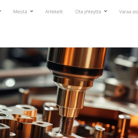
Meistä
Artikkelit
Ota yhteyttä
Varaa asi