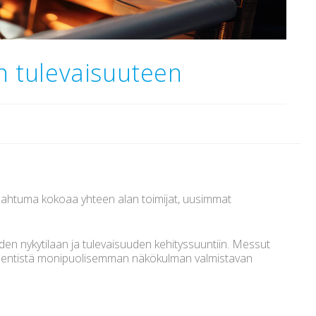
n tulevaisuuteen
pahtuma kokoaa yhteen alan toimijat, uusimmat
uden nykytilaan ja tulevaisuuden kehityssuuntiin. Messut
n entistä monipuolisemman näkökulman valmistavan