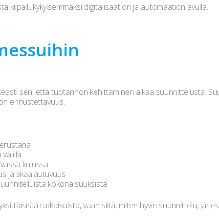
stä kilpailukykyisemmäksi digitalisaation ja automaation avulla.
messuihin
ästi sen, että tuotannon kehittäminen alkaa suunnittelusta. Su
non ennustettavuus.
perustana
välillä
juvassa kulussa
s ja skaalautuvuus
n suunnitelluista kokonaisuuksista
sittäisistä ratkaisuista, vaan siitä, miten hyvin suunnittelu, järj